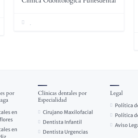
Clínica Odontológica Funesdental
les por
Clínicas dentales por
Legal
laga
Especialidad
Política 
tales en
Cirujano Maxilofacial
Política 
flores
Dentista Infantil
Aviso Leg
tales en
Dentista Urgencias
diz