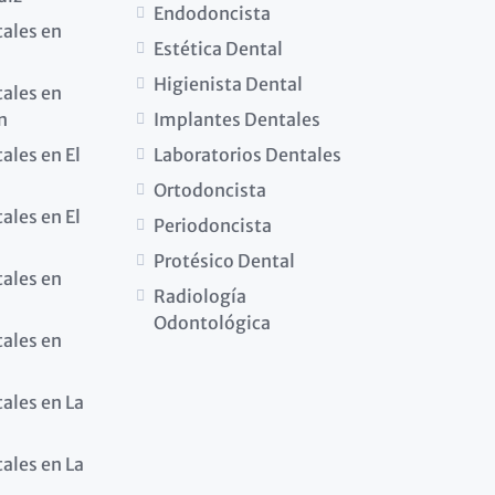
Endodoncista
tales en
Estética Dental
Higienista Dental
tales en
n
Implantes Dentales
ales en El
Laboratorios Dentales
Ortodoncista
ales en El
Periodoncista
Protésico Dental
tales en
Radiología
Odontológica
tales en
tales en La
tales en La