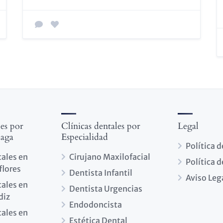
les por
Clínicas dentales por
Legal
laga
Especialidad
Política 
tales en
Cirujano Maxilofacial
Política 
flores
Dentista Infantil
Aviso Leg
tales en
Dentista Urgencias
diz
Endodoncista
tales en
Estética Dental