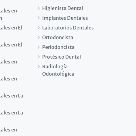
Higienista Dental
tales en
n
Implantes Dentales
ales en El
Laboratorios Dentales
Ortodoncista
ales en El
Periodoncista
Protésico Dental
tales en
Radiología
Odontológica
tales en
tales en La
tales en La
tales en