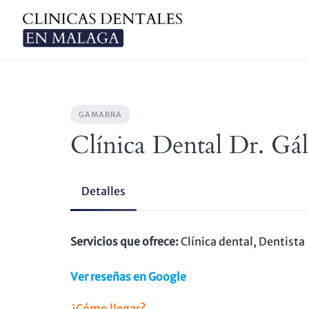
Skip
to
content
GAMARRA
Clínica Dental Dr. Gá
Detalles
Servicios que ofrece:
Clínica dental, Dentista
Ver reseñas en Google
¿Cómo llegar?