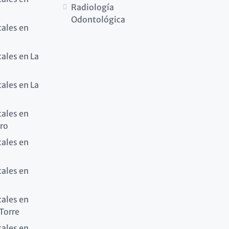
Radiología
Odontológica
tales en
tales en La
tales en La
tales en
ro
tales en
tales en
tales en
 Torre
tales en