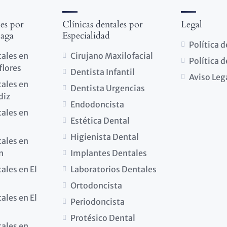
les por
Clínicas dentales por
Legal
laga
Especialidad
Política 
tales en
Cirujano Maxilofacial
Política 
flores
Dentista Infantil
Aviso Leg
tales en
Dentista Urgencias
diz
Endodoncista
tales en
Estética Dental
Higienista Dental
tales en
n
Implantes Dentales
ales en El
Laboratorios Dentales
Ortodoncista
ales en El
Periodoncista
Protésico Dental
tales en