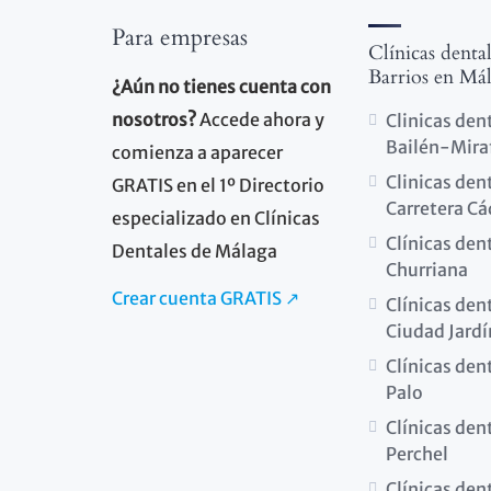
Para empresas
Clínicas denta
Barrios en Má
¿Aún no tienes cuenta con
nosotros?
Accede ahora y
Clinicas den
Bailén-Mira
comienza a aparecer
Clinicas den
GRATIS en el 1º Directorio
Carretera Cá
especializado en Clínicas
Clínicas den
Dentales de Málaga
Churriana
Crear cuenta GRATIS ↗
Clínicas den
Ciudad Jardí
Clínicas dent
Palo
Clínicas dent
Perchel
Clínicas den