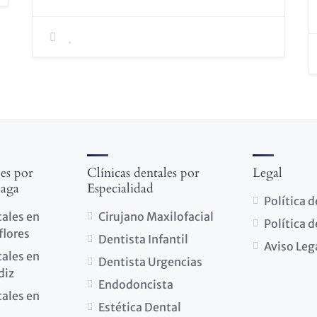
les por
Clínicas dentales por
Legal
laga
Especialidad
Política 
tales en
Cirujano Maxilofacial
Política 
flores
Dentista Infantil
Aviso Leg
tales en
Dentista Urgencias
diz
Endodoncista
tales en
Estética Dental