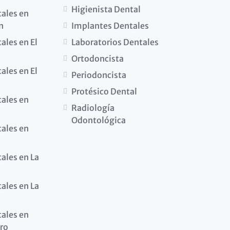
Higienista Dental
tales en
n
Implantes Dentales
ales en El
Laboratorios Dentales
Ortodoncista
ales en El
Periodoncista
Protésico Dental
tales en
Radiología
Odontológica
tales en
tales en La
tales en La
tales en
ro