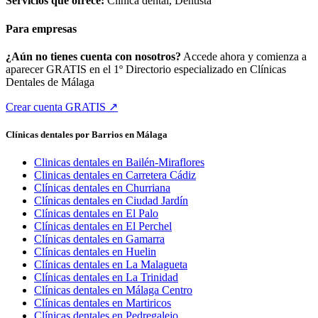
Servicios que ofrece:
Clínica dental, Dentista
Para empresas
¿Aún no tienes cuenta con nosotros?
Accede ahora y comienza a
aparecer GRATIS en el 1º Directorio especializado en Clínicas
Dentales de Málaga
Crear cuenta GRATIS ↗
Clínicas dentales por Barrios en Málaga
Clinicas dentales en Bailén-Miraflores
Clinicas dentales en Carretera Cádiz
Clínicas dentales en Churriana
Clínicas dentales en Ciudad Jardín
Clínicas dentales en El Palo
Clínicas dentales en El Perchel
Clínicas dentales en Gamarra
Clínicas dentales en Huelin
Clínicas dentales en La Malagueta
Clínicas dentales en La Trinidad
Clínicas dentales en Málaga Centro
Clínicas dentales en Martiricos
Clínicas dentales en Pedregalejo