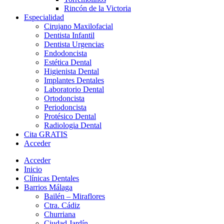
Rincón de la Victoria
Especialidad
Cirujano Maxilofacial
Dentista Infantil
Dentista Urgencias
Endodoncista
Estética Dental
Higienista Dental
Implantes Dentales
Laboratorio Dental
Ortodoncista
Periodoncista
Protésico Dental
Radiologia Dental
Cita GRATIS
Acceder
Acceder
Inicio
Clínicas Dentales
Barrios Málaga
Bailén – Miraflores
Ctra. Cádiz
Churriana
Ciudad Jardín