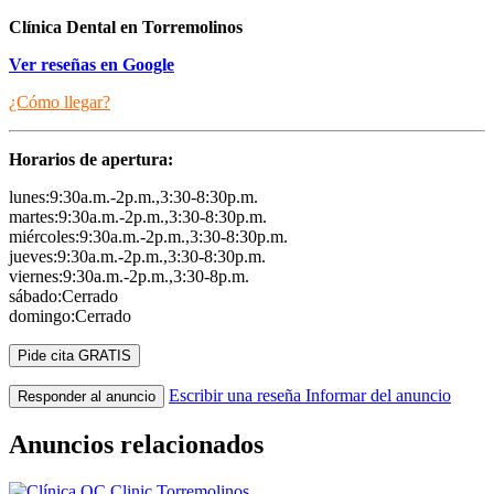
Clínica Dental en Torremolinos
Ver reseñas en Google
¿Cómo llegar?
Horarios de apertura:
lunes:9:30a.m.-2p.m.,3:30-8:30p.m.
martes:9:30a.m.-2p.m.,3:30-8:30p.m.
miércoles:9:30a.m.-2p.m.,3:30-8:30p.m.
jueves:9:30a.m.-2p.m.,3:30-8:30p.m.
viernes:9:30a.m.-2p.m.,3:30-8p.m.
sábado:Cerrado
domingo:Cerrado
Pide cita GRATIS
Escribir una reseña
Informar del anuncio
Responder al anuncio
Anuncios relacionados