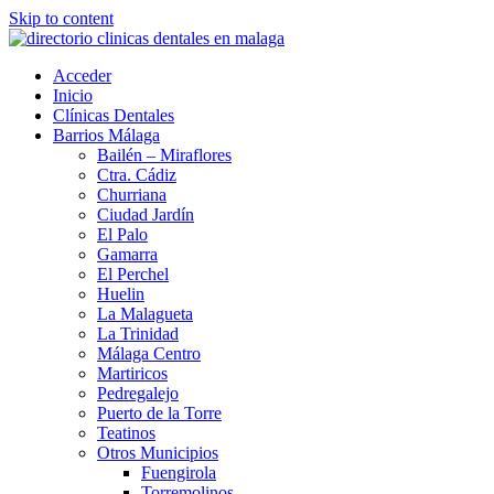
Skip to content
Acceder
Inicio
Clínicas Dentales
Barrios Málaga
Bailén – Miraflores
Ctra. Cádiz
Churriana
Ciudad Jardín
El Palo
Gamarra
El Perchel
Huelin
La Malagueta
La Trinidad
Málaga Centro
Martiricos
Pedregalejo
Puerto de la Torre
Teatinos
Otros Municipios
Fuengirola
Torremolinos