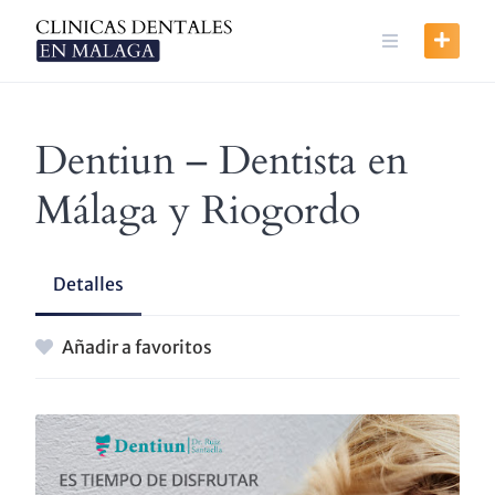
Skip
to
content
Dentiun – Dentista en
Málaga y Riogordo
Detalles
Añadir a favoritos