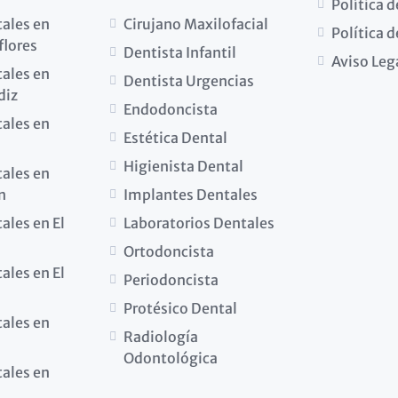
Política 
tales en
Cirujano Maxilofacial
Política 
flores
Dentista Infantil
Aviso Leg
tales en
Dentista Urgencias
diz
Endodoncista
tales en
Estética Dental
Higienista Dental
tales en
n
Implantes Dentales
ales en El
Laboratorios Dentales
Ortodoncista
ales en El
Periodoncista
Protésico Dental
tales en
Radiología
Odontológica
tales en