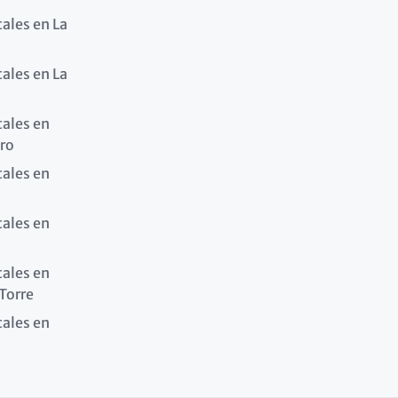
tales en La
tales en La
tales en
ro
tales en
tales en
tales en
 Torre
tales en