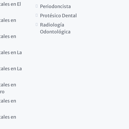
ales en El
Periodoncista
Protésico Dental
tales en
Radiología
Odontológica
tales en
tales en La
tales en La
tales en
ro
tales en
tales en