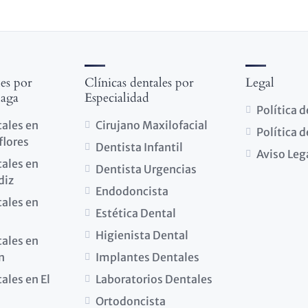
les por
Clínicas dentales por
Legal
laga
Especialidad
Política 
tales en
Cirujano Maxilofacial
Política 
flores
Dentista Infantil
Aviso Leg
tales en
Dentista Urgencias
diz
Endodoncista
tales en
Estética Dental
Higienista Dental
tales en
n
Implantes Dentales
ales en El
Laboratorios Dentales
Ortodoncista