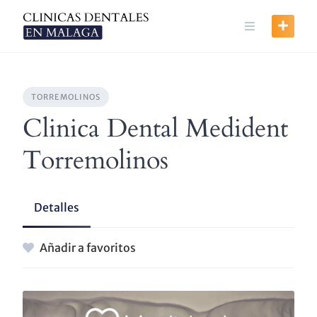
Skip
to
content
TORREMOLINOS
Clinica Dental Medident
Torremolinos
Detalles
Añadir a favoritos