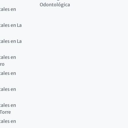
Odontológica
tales en
tales en La
tales en La
tales en
ro
tales en
tales en
tales en
 Torre
tales en