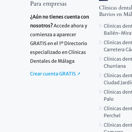
Para empresas
Clínicas denta
Barrios en Má
¿Aún no tienes cuenta con
nosotros?
Accede ahora y
Clinicas den
Bailén-Mira
comienza a aparecer
Clinicas den
GRATIS en el 1º Directorio
Carretera Cá
especializado en Clínicas
Clínicas den
Dentales de Málaga
Churriana
Crear cuenta GRATIS ↗
Clínicas den
Ciudad Jardí
Clínicas dent
Palo
Clínicas dent
Perchel
Clínicas den