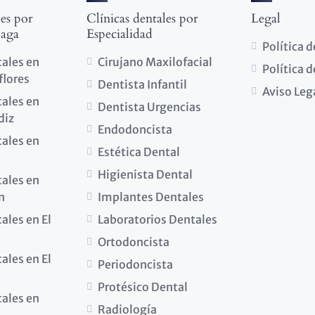
les por
Clínicas dentales por
Legal
laga
Especialidad
Política 
tales en
Cirujano Maxilofacial
Política 
flores
Dentista Infantil
Aviso Leg
tales en
Dentista Urgencias
diz
Endodoncista
tales en
Estética Dental
Higienista Dental
tales en
n
Implantes Dentales
ales en El
Laboratorios Dentales
Ortodoncista
ales en El
Periodoncista
Protésico Dental
tales en
Radiología